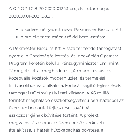
A GINOP-1.2.8-20-2020-01243 projekt futamideje:
2020.09.01-2021.08.31.
a kedvezményezett neve: Pékmester Biscuits Kft.
a projekt tartalmának rövid bemutatása:
A Pékmester Biscuits Kft. vissza térítendő támogatást
nyert el a Gazdaságfejlesztési és Innovációs Operatív
Program keretén belül a Pénzügyminisztérium, mint
Támogató által meghirdetett „A mikro-, és kis- és
középvállalkozások modern üzleti és termelési
kihívásokhoz való alkalmazkodását segítő fejlesztések
támogatása” című pályázati kiíráson. A 46 millió
forintot meghaladó összköltségvetésű beruházásból az
üzem technológiai fejlesztése, továbbá
eszközparkjának bővítése történt. A projekt
megvalósítása során az üzem belső szerkezeti
átalakítása, a háttér hűtőkapacitás bővítése, a