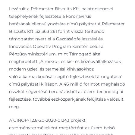
Lezárult a Pékmester Biscuits Kft. balatonkenesei
telephelyének fejlesztése a koronavírus
hatásának ellensúlyozására című pályázat A Pékmester
Biscuits Kft. 32 363 261 forint vissza térítendő
támogatást nyert el a Gazdaságfejlesztési és
Innovációs Operatív Program keretén belül a
Pénzügyminisztérium, mint Támogató által
meghirdetett „A mikro-, és kis- és középvállalkozások
modern üzleti és termelési kihívásokhoz
való alkalmazkodását segítő fejlesztések támogatása”
című pályázati kiíráson. A 46 millió forintot meghaladó
összköltségvetésű beruházásból az üzem technológiai
fejlesztése, továbbá eszközparkjának felújítása valósult
meg.
A GINOP-1.2.8-20-2020-01243 projekt
eredménytermékeként megtörtént az üzem belső