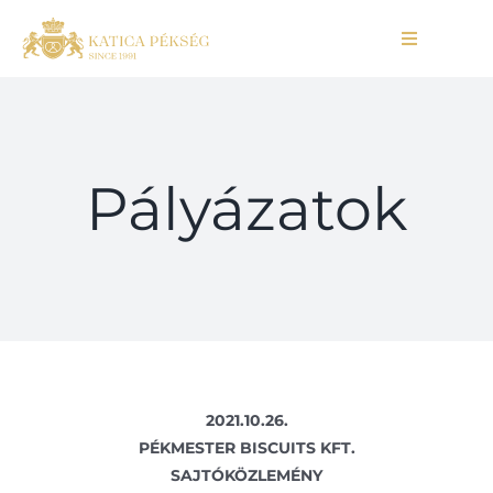
Skip
to
Toggle
content
Navigation
ABOUT US
BAKERY
Pályázatok
COFFEE & TEAHOUSE
BRUNCH
CONTACT
2021.10.26.
WEBSHOP
PÉKMESTER BISCUITS KFT.
SAJTÓKÖZLEMÉNY