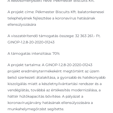
A kedvezményezett neve: Pékmester Biscuits Kft.
A projekt címe: Pékmester Biscuits Kft. balatonkenesei
telephelyének fejlesztése a koronavírus hatásának
ellensúlyozására
A visszatérítendő támogatás összege: 32 363 261.- Ft.
GINOP-1.2.8-20-2020-01243
A támogatás intenzitása: 70%
A projekt tartalma: A GINOP-1.2.8-20-2020-01243
projekt eredménytermékeként megtörtént az üzem
belső szerkezeti átalakítása, a gyorsabb és hatékonyabb
kiszolgálás miatt a készletnyilvántartási rendszer és a
vendéglátás, továbbá az értékesítés modernizálása, a
háttér hűtőkapacitás bővítése. A pályázat a
koronavírusjárvány hatásának ellensúlyozására a
munkahelymegőrzést segítette.