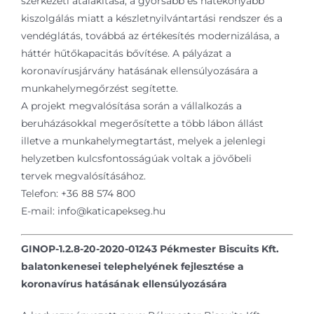
szerkezeti átalakítása, a gyorsabb és hatékonyabb
kiszolgálás miatt a készletnyilvántartási rendszer és a
vendéglátás, továbbá az értékesítés modernizálása, a
háttér hűtőkapacitás bővítése. A pályázat a
koronavírusjárvány hatásának ellensúlyozására a
munkahelymegőrzést segítette.
A projekt megvalósítása során a vállalkozás a
beruházásokkal megerősítette a több lábon állást
illetve a munkahelymegtartást, melyek a jelenlegi
helyzetben kulcsfontosságúak voltak a jövőbeli
tervek megvalósításához.
Telefon: +36 88 574 800
E-mail: info@katicapekseg.hu
GINOP-1.2.8-20-2020-01243 Pékmester Biscuits Kft.
balatonkenesei telephelyének fejlesztése a
koronavírus hatásának ellensúlyozására