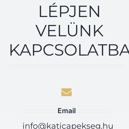
LÉPJEN
VELÜNK
KAPCSOLATB
Email
info@katicapekseg.hu